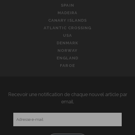
SPAIN
MADEIRA
CANARY ISLANDS
ATLANTIC CROSSING
USA
DENMARK
NORWAY
ENGLAND
FAROE
Recevoir une notification de chaque nouvel article par
email.
Adresse
e-
mail