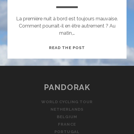
La première nuit à bord est toujours mauvaise.
Comment pourrait-il en être autrement ? Au
matin,…
WHITBY
READ THE POST
PANDORAK
WORLD CYCLING TOUR
NETHERLANDS
BELGIUM
FRANCE
PORTUGAL