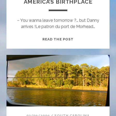
AMERICA’S BIRTHPLACE
– You wanna leave tomorrow ?… but Danny
arrives !Le patron du port de Morhead…
AMERICA’S
READ THE POST
BIRTHPLACE
03/09/2009
/
SOUTH CAROLINA