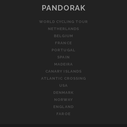
MONDE
PANDORAK
WORLD CYCLING TOUR
NETHERLANDS
BELGIUM
FRANCE
PORTUGAL
SPAIN
MADEIRA
CANARY ISLANDS
ATLANTIC CROSSING
USA
DENMARK
NORWAY
ENGLAND
FAROE