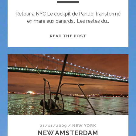
Retour à NYC Le cockpit de Pando, transformé
en mare aux canards… Les restes du…
ALONG
READ THE POST
THE
HUDSON
RIVER
21/11/2009
/
NEW YORK
NEW AMSTERDAM