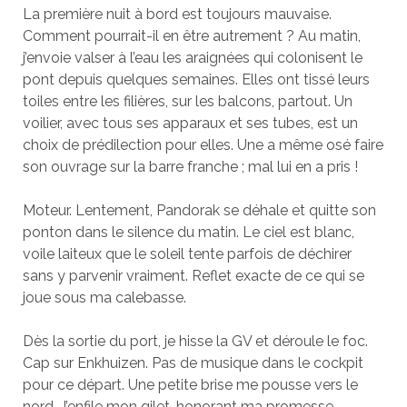
La première nuit à bord est toujours mauvaise.
Comment pourrait-il en être autrement ? Au matin,
j’envoie valser à l’eau les araignées qui colonisent le
pont depuis quelques semaines. Elles ont tissé leurs
toiles entre les filières, sur les balcons, partout. Un
voilier, avec tous ses apparaux et ses tubes, est un
choix de prédilection pour elles. Une a même osé faire
son ouvrage sur la barre franche ; mal lui en a pris !
Moteur. Lentement, Pandorak se déhale et quitte son
ponton dans le silence du matin. Le ciel est blanc,
voile laiteux que le soleil tente parfois de déchirer
sans y parvenir vraiment. Reflet exacte de ce qui se
joue sous ma calebasse.
Dès la sortie du port, je hisse la GV et déroule le foc.
Cap sur Enkhuizen. Pas de musique dans le cockpit
pour ce départ. Une petite brise me pousse vers le
nord. J’enfile mon gilet, honorant ma promesse