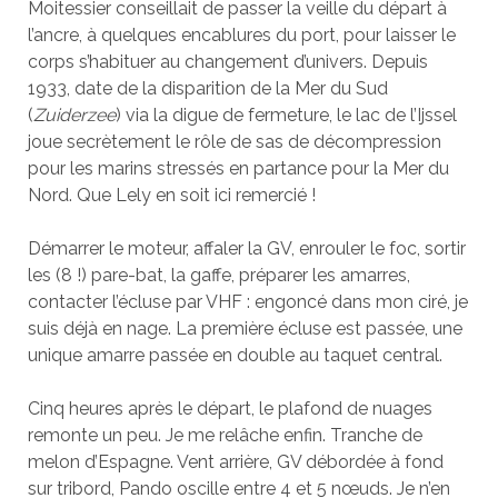
Moitessier conseillait de passer la veille du départ à
l’ancre, à quelques encablures du port, pour laisser le
corps s’habituer au changement d’univers. Depuis
1933, date de la disparition de la Mer du Sud
(
Zuiderzee
) via la digue de fermeture, le lac de l’Ijssel
joue secrètement le rôle de sas de décompression
pour les marins stressés en partance pour la Mer du
Nord. Que Lely en soit ici remercié !
Démarrer le moteur, affaler la GV, enrouler le foc, sortir
les (8 !) pare-bat, la gaffe, préparer les amarres,
contacter l’écluse par VHF : engoncé dans mon ciré, je
suis déjà en nage. La première écluse est passée, une
unique amarre passée en double au taquet central.
Cinq heures après le départ, le plafond de nuages
remonte un peu. Je me relâche enfin. Tranche de
melon d’Espagne. Vent arrière, GV débordée à fond
sur tribord, Pando oscille entre 4 et 5 nœuds. Je n’en