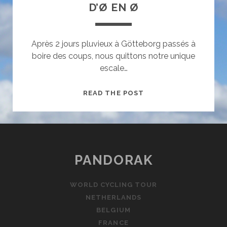
D’Ø EN Ø
Après 2 jours pluvieux à Götteborg passés à
boire des coups, nous quittons notre unique
escale…
D’Ø
READ THE POST
EN
Ø
PANDORAK
WORLD CYCLING TOUR
NETHERLANDS
BELGIUM
FRANCE