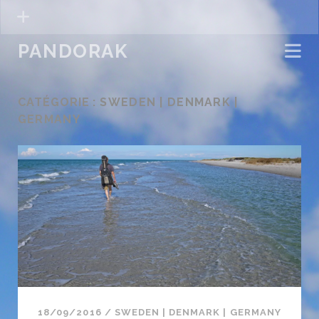
PANDORAK
CATÉGORIE :
SWEDEN | DENMARK |
GERMANY
18/09/2016
/
SWEDEN | DENMARK | GERMANY