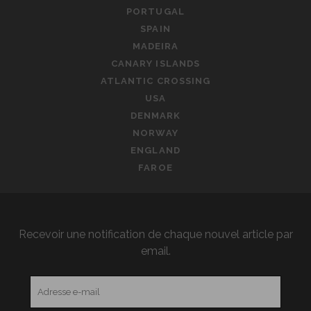
PORTUGAL
SPAIN
MADEIRA
CANARY ISLANDS
ATLANTIC CROSSING
USA
DENMARK
NORWAY
ENGLAND
FAROE
Recevoir une notification de chaque nouvel article par
email.
Adresse
e-