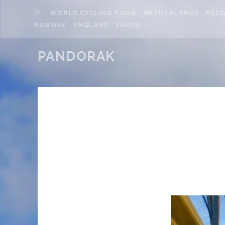
WORLD CYCLING TOUR
NETHERLANDS
BELG
NORWAY
ENGLAND
FAROE
PANDORAK