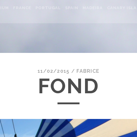
IUM
FRANCE
PORTUGAL
SPAIN
MADEIRA
CANARY ISL
11/02/2015 /
FABRICE
FOND