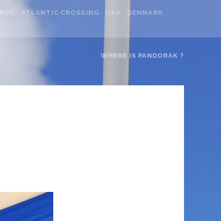
ANDS
ATLANTIC CROSSING
USA
DENMARK
WHERE IS PANDORAK ?