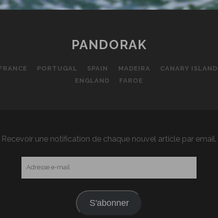
PANDORAK
FRANCE
PORTUGAL
SPAIN
MADEIRA
CANARY ISLAND
ENGLAND
FAROE
Recevoir une notification de chaque nouvel article par email.
Adresse
e-
mail
S'abonner