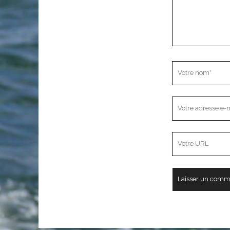
Votre
nom
Votre
adresse
e-
L’adresse
mail
URL
de
votre
site