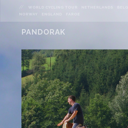
WORLD CYCLING TOUR
NETHERLANDS
BELG
NORWAY
ENGLAND
FAROE
PANDORAK