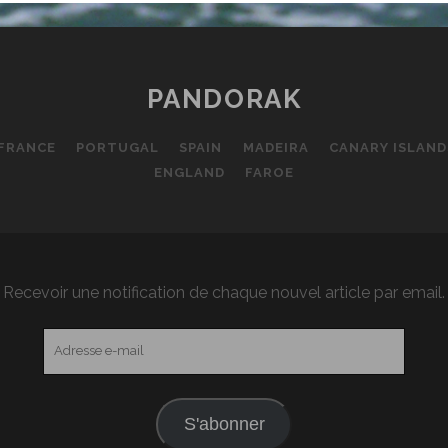
PANDORAK
FRANCE
PORTUGAL
SPAIN
MADEIRA
CANARY ISLAND
ENGLAND
FAROE
Recevoir une notification de chaque nouvel article par email.
Adresse
e-
mail
S'abonner