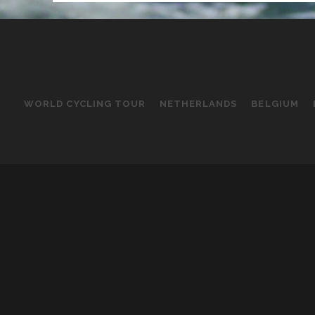
WORLD CYCLING TOUR
NETHERLANDS
BELGIUM