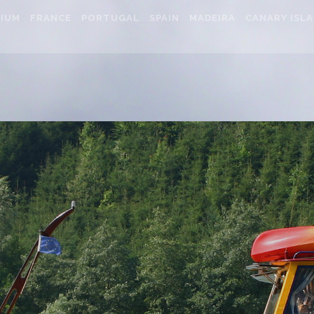
IUM
FRANCE
PORTUGAL
SPAIN
MADEIRA
CANARY ISL