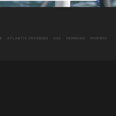
S
ATLANTIC CROSSING
USA
DENMARK
NORWAY