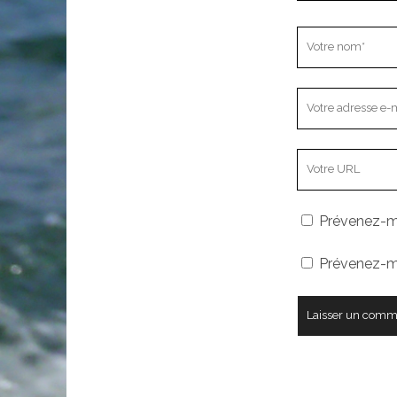
Votre
nom
Votre
adresse
e-
L’adresse
mail
URL
de
Prévenez-mo
votre
site
Prévenez-mo