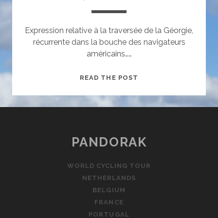
Expression relative à la traversée de la Géorgie,
récurrente dans la bouche des navigateurs
américains……
GEORGIA,
READ THE POST
A
PAIN
IN
THE
ASS
PANDORAK
WORLD CYCLING TOUR
NETHERLANDS
BELGIUM
FRANCE
PORTUGAL