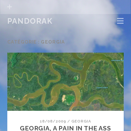
PANDORAK
CATÉGORIE :
GEORGIA
18/08/2009
/
GEORGIA
GEORGIA, A PAIN IN THE ASS