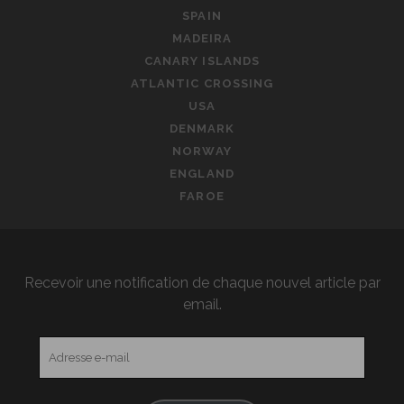
SPAIN
MADEIRA
CANARY ISLANDS
ATLANTIC CROSSING
USA
DENMARK
NORWAY
ENGLAND
FAROE
Recevoir une notification de chaque nouvel article par
email.
Adresse
e-
mail