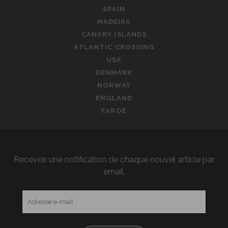
SPAIN
MADEIRA
CANARY ISLANDS
ATLANTIC CROSSING
USA
DENMARK
NORWAY
ENGLAND
FAROE
Recevoir une notification de chaque nouvel article par
email.
Adresse
e-
mail