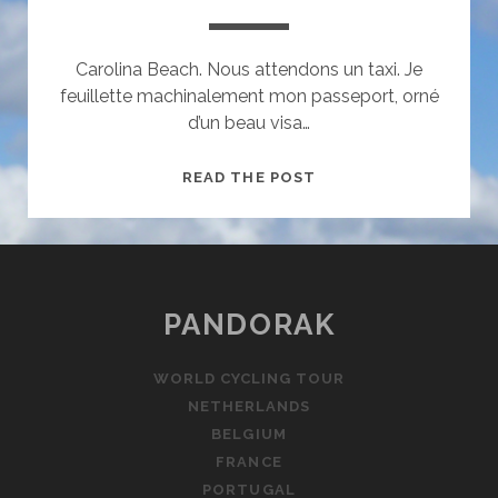
Carolina Beach. Nous attendons un taxi. Je
feuillette machinalement mon passeport, orné
d’un beau visa…
PATRIOT
READ THE POST
ACT
PANDORAK
WORLD CYCLING TOUR
NETHERLANDS
BELGIUM
FRANCE
PORTUGAL