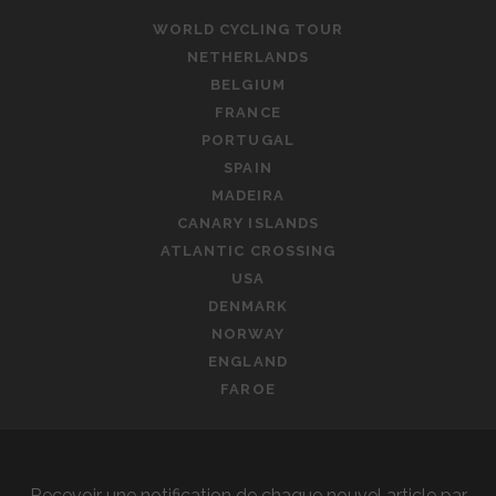
WORLD CYCLING TOUR
NETHERLANDS
BELGIUM
FRANCE
PORTUGAL
SPAIN
MADEIRA
CANARY ISLANDS
ATLANTIC CROSSING
USA
DENMARK
NORWAY
ENGLAND
FAROE
Recevoir une notification de chaque nouvel article par