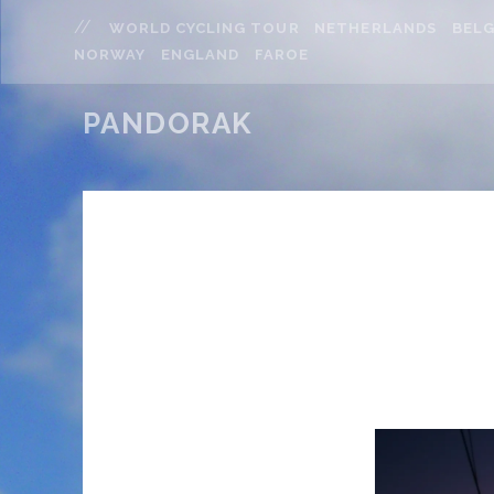
WORLD CYCLING TOUR
NETHERLANDS
BELG
NORWAY
ENGLAND
FAROE
PANDORAK