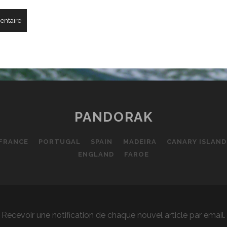
PANDORAK
FRANCE
PORTUGAL
SPAIN
MADEIRA
CANARY ISLAND
ENGLAND
FAROE
Recevoir une notification de chaque nouvel article par email.