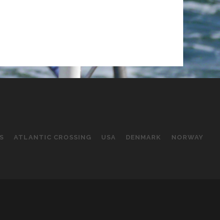
S
ATLANTIC CROSSING
USA
DENMARK
NORWAY