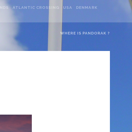
ANDS
ATLANTIC CROSSING
USA
DENMARK
WHERE IS PANDORAK ?