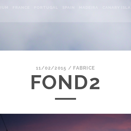
IUM
FRANCE
PORTUGAL
SPAIN
MADEIRA
CANARY ISL
11/02/2015 /
FABRICE
FOND2