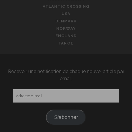
ATLANTIC CROSSING
USA
DENMARK
NORWAY
ENGLAND
FAROE
Recevoir une notification de chaque nouvel article par
email.
Adresse
e-
mail
S'abonner