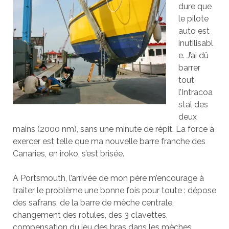
dure que
le pilote
auto est
inutilisabl
e. J’ai dû
barrer
tout
l’Intracoa
stal des
deux
mains (2000 nm), sans une minute de répit. La force à
exercer est telle que ma nouvelle barre franche des
Canaries, en iroko, s’est brisée.
A Portsmouth, l’arrivée de mon père m’encourage à
traiter le problème une bonne fois pour toute : dépose
des safrans, de la barre de mèche centrale,
changement des rotules, des 3 clavettes,
compensation du jeu des bras dans les mèches,