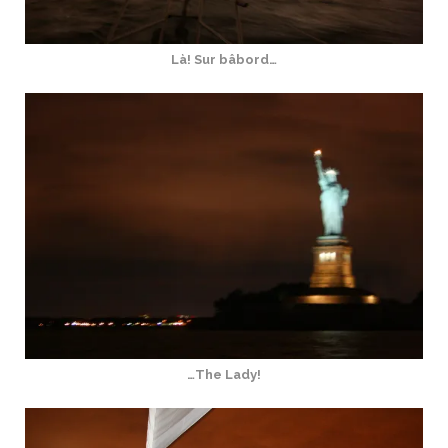
Là! Sur bâbord…
…The Lady!