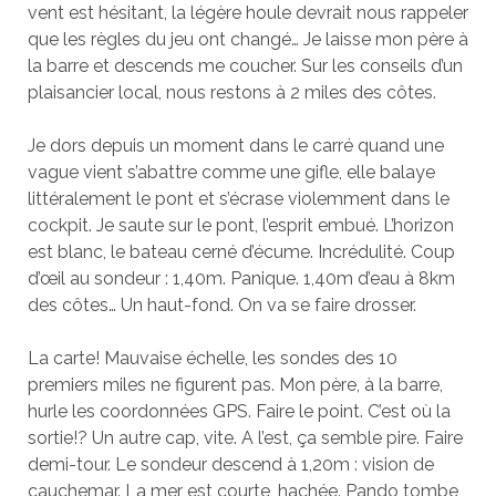
vent est hésitant, la légère houle devrait nous rappeler
que les règles du jeu ont changé… Je laisse mon père à
la barre et descends me coucher. Sur les conseils d’un
plaisancier local, nous restons à 2 miles des côtes.
Je dors depuis un moment dans le carré quand une
vague vient s’abattre comme une gifle, elle balaye
littéralement le pont et s’écrase violemment dans le
cockpit. Je saute sur le pont, l’esprit embué. L’horizon
est blanc, le bateau cerné d’écume. Incrédulité. Coup
d’œil au sondeur : 1,40m. Panique. 1,40m d’eau à 8km
des côtes… Un haut-fond. On va se faire drosser.
La carte! Mauvaise échelle, les sondes des 10
premiers miles ne figurent pas. Mon père, à la barre,
hurle les coordonnées GPS. Faire le point. C’est où la
sortie!? Un autre cap, vite. A l’est, ça semble pire. Faire
demi-tour. Le sondeur descend à 1,20m : vision de
cauchemar. La mer est courte, hachée. Pando tombe