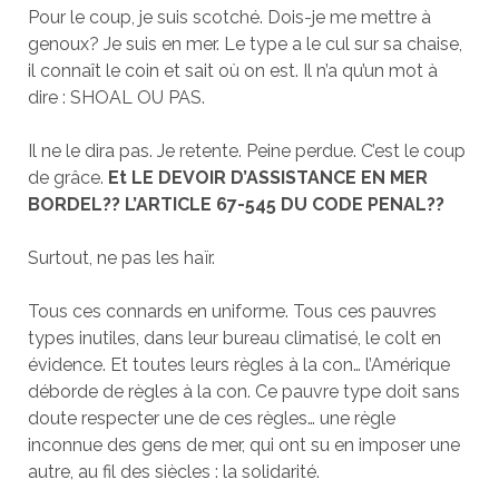
Pour le coup, je suis scotché. Dois-je me mettre à
genoux? Je suis en mer. Le type a le cul sur sa chaise,
il connaît le coin et sait où on est. Il n’a qu’un mot à
dire : SHOAL OU PAS.
Il ne le dira pas. Je retente. Peine perdue. C’est le coup
de grâce.
Et LE DEVOIR D’ASSISTANCE EN MER
BORDEL?? L’ARTICLE 67-545 DU CODE PENAL??
Surtout, ne pas les haïr.
Tous ces connards en uniforme. Tous ces pauvres
types inutiles, dans leur bureau climatisé, le colt en
évidence. Et toutes leurs règles à la con… l’Amérique
déborde de règles à la con. Ce pauvre type doit sans
doute respecter une de ces règles… une règle
inconnue des gens de mer, qui ont su en imposer une
autre, au fil des siècles : la solidarité.