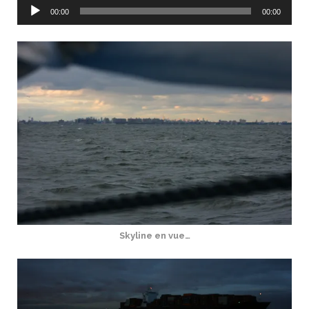
Lecteur
00:00
00:00
audio
Skyline en vue…