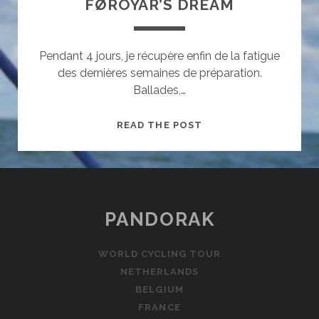
FØROYAR’S DREAM
Pendant 4 jours, je récupère enfin de la fatigue
des dernières semaines de préparation.
Ballades,…
FØROYAR’S
READ THE POST
DREAM
PANDORAK
WORLD CYCLING TOUR
NETHERLANDS
BELGIUM
FRANCE