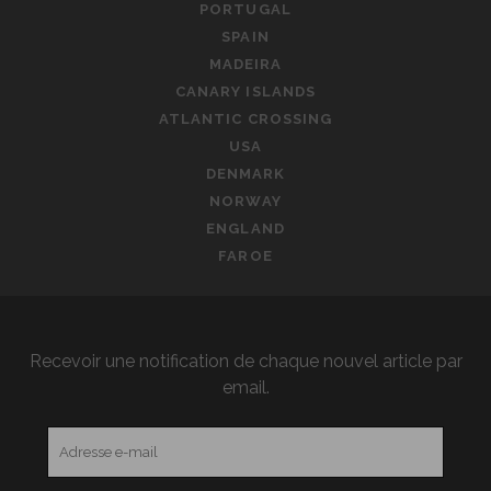
PORTUGAL
SPAIN
MADEIRA
CANARY ISLANDS
ATLANTIC CROSSING
USA
DENMARK
NORWAY
ENGLAND
FAROE
Recevoir une notification de chaque nouvel article par
email.
Adresse
e-