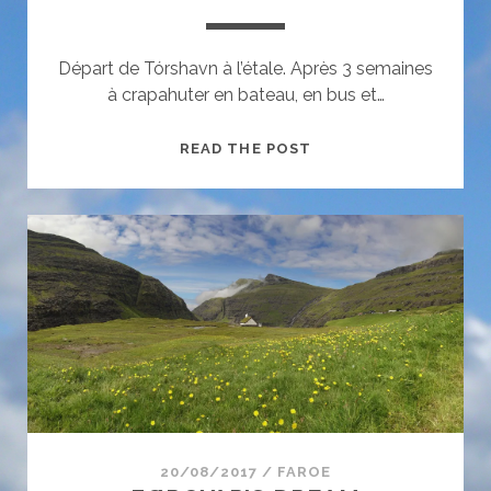
Départ de Tórshavn à l’étale. Après 3 semaines
à crapahuter en bateau, en bus et…
FAIR
READ THE POST
ISLE
20/08/2017
/
FAROE