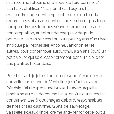
m’arrête, me retourne une nouvelle fois, comme s’il
allait se volatiliser. Mais non, il est toujours là, à
m’attendre sagement. Impossible de le quitter du
regard. Les voisins de pontons ne semblent pas trop
comprendre ces longues séances amoureuses de
contemplation, au retour de chaque vidage de
poubelle. Je n’en reviens toujours pas. 15 ans d’un rêve
innoculé par Moitessier, Antoine, Janichon et les
autres, pour contempler aujourd’hui, à 29 ans (ouf!) un
petit voilier, qui se dresse fièrement dans un ciel cher
aux peintres hollandais…
Pour l’instant, je jette. Tout ou presque. Armé de ma
nouvelle cartouche de Ventoline, je m’active avec
frénésie. J’ai récupéré une brouette avec laquelle
j’enchaine au pas de course les allers/retours vers les
containers. Les 6 couchages d’abord, responsables
de mes crises d’asthme. Gilets de sauvetage,
vaisselle, rideaux, linge, crème anti-hémorroïde, outils