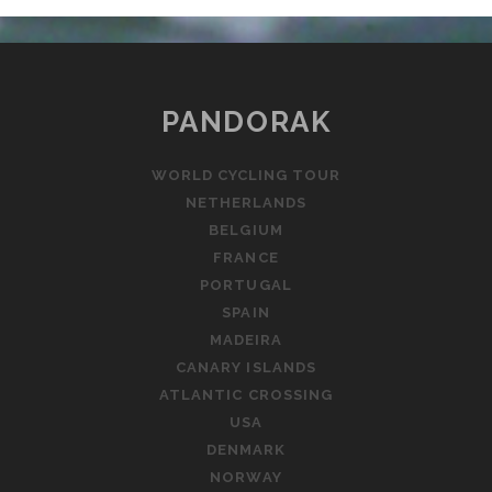
PANDORAK
WORLD CYCLING TOUR
NETHERLANDS
BELGIUM
FRANCE
PORTUGAL
SPAIN
MADEIRA
CANARY ISLANDS
ATLANTIC CROSSING
USA
DENMARK
NORWAY