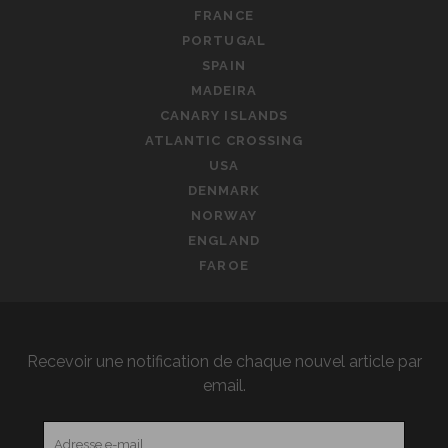
FRANCE
PORTUGAL
SPAIN
MADEIRA
CANARY ISLANDS
ATLANTIC CROSSING
USA
DENMARK
NORWAY
ENGLAND
FAROE
Recevoir une notification de chaque nouvel article par
email.
Adresse