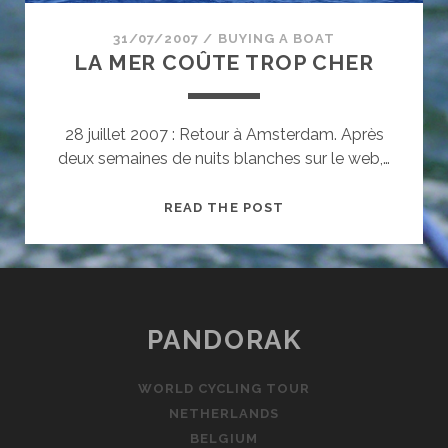
31/07/2007
/
BUYING A BOAT
LA MER COÛTE TROP CHER
28 juillet 2007 : Retour à Amsterdam. Après
deux semaines de nuits blanches sur le web,…
LA
READ THE POST
MER
COÛTE
TROP
CHER
PANDORAK
WORLD CYCLING TOUR
NETHERLANDS
BELGIUM