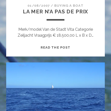
01/08/2007
/
BUYING A BOAT
LA MER N’A PAS DE PRIX
Merk/model Van de Stadt Vita Categorie
Zeiljacht Vraagprijs € 18.500,00 L x B x D…
LA
READ THE POST
MER
N’A
PAS
DE
PRIX