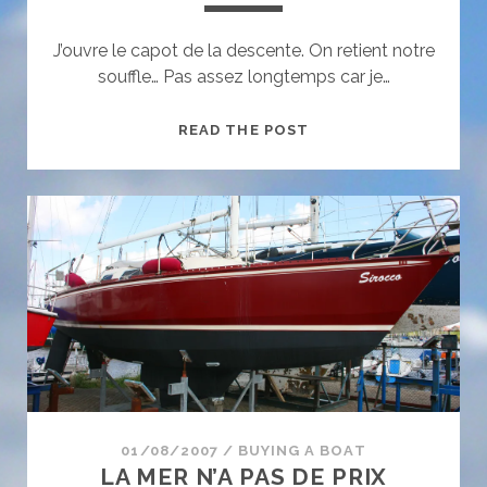
J’ouvre le capot de la descente. On retient notre
souffle… Pas assez longtemps car je…
CRISE
READ THE POST
D’ASTHME
ET
ADRÉNALINE
01/08/2007
/
BUYING A BOAT
LA MER N’A PAS DE PRIX