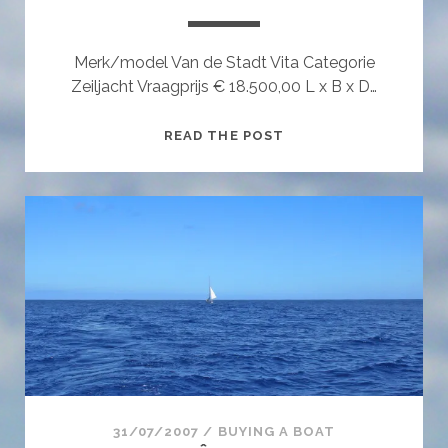
Merk/model Van de Stadt Vita Categorie
Zeiljacht Vraagprijs € 18.500,00 L x B x D…
LA
READ THE POST
MER
N’A
PAS
DE
PRIX
31/07/2007
/
BUYING A BOAT