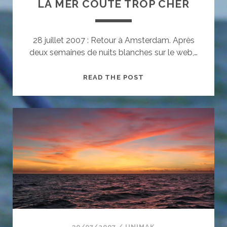
LA MER COÛTE TROP CHER
28 juillet 2007 : Retour à Amsterdam. Après
deux semaines de nuits blanches sur le web,…
LA
READ THE POST
MER
COÛTE
TROP
CHER
30/07/2007
/
UNIMAK